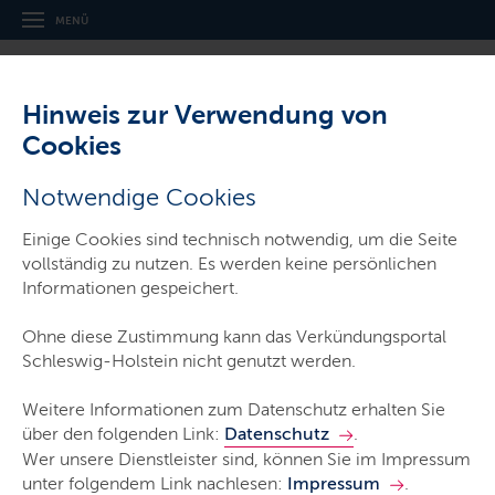
Navigation
Hauptnavigation
MENÜ
und
Service
Hinweis zur Verwendung von
Cookies
,
Thema:
Gesetz- und Verordnungsblatt für Schleswig-Holstein
Notwendige Cookies
Landesverordnungüber
Einige Cookies sind technisch notwendig, um die Seite
Verwaltungsgebühren für
vollständig zu nutzen. Es werden keine persönlichen
Amtshandlungen der Investitionsbank
Informationen gespeichert.
Schleswig-Holstein im Bereich der
Städtebauförderung
Ohne diese Zustimmung kann das Verkündungsportal
Schleswig-Holstein nicht genutzt werden.
Weitere Informationen zum Datenschutz erhalten Sie
GVOBl. Schl.-H. 2026/41 vom 8. Mai 2026
über den folgenden Link:
Datenschutz
.
Wer unsere Dienstleister sind, können Sie im Impressum
Typ:
Verordnung
unter folgendem Link nachlesen:
Impressum
.