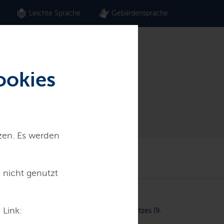
Leichte Sprache
Gebärdensprache
ookies
tzen. Es werden
vice
 nicht genutzt
 Link:
hführung des Bundes-Immissionsschutzgesetzes (9.