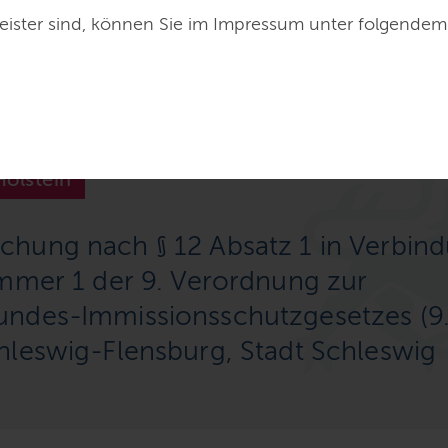
eister sind, können Sie im Impressum unter folgendem
Holstein
hung nach § 12 Absatz 1 in Verbin
ummer 1 der 9. Verordnung zur
ndes-Immissionsschutzgesetzes (9
hleswig-Flensburg, Stadt Schleswig