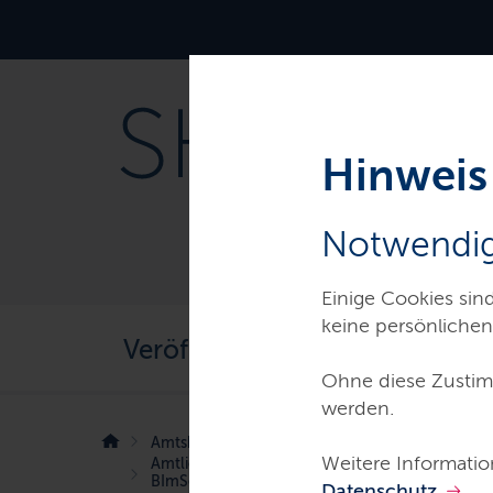
Navigation
Hauptnavigation
und
Service
Hinweis
Notwendig
Einige Cookies sin
Sekundärnavigation
keine persönlichen
Veröffentlichungen
Abkü
Ohne diese Zustim
werden.
Amtsblatt für Schleswig-Holstein
Weitere Informatio
Amtliche Bekanntmachung nach § 12 Absatz 1 in
BImSchG) – Kreis Schleswig-Flensburg, Stadt S
Datenschutz
.