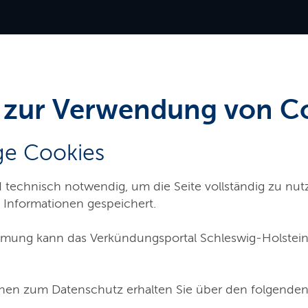
Servicemenü
 zur Verwendung von C
e Cookies
d technisch notwendig, um die Seite vollständig zu nu
 Informationen gespeichert.
rzungsverzeichnis
Archiv
Ser
mung kann das Verkündungsportal Schleswig-Holstein
nen zum Datenschutz erhalten Sie über den folgenden
 Verbindung mit § 16 Absatz 1 Nummer 1 der 9. Verordnung zur Durc
chleswig