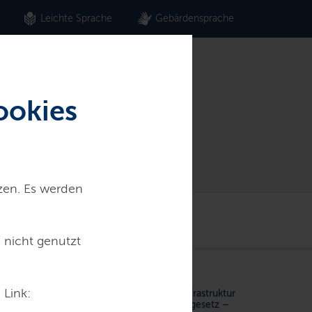
Leichte Sprache
Gebärdensprache
ookies
tzen. Es werden
vice
 nicht genutzt
 Link:
ng von Investitionen in die kommunale Infrastruktur
r-und-Kommunal-Infrastrukturfinanzierungsgesetz –