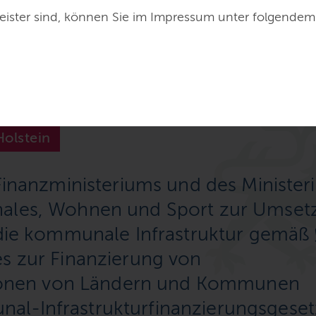
Nummer 246)
eister sind, können Sie im Impressum unter folgendem
Holstein
 Finanzministeriums und des Ministe
nales, Wohnen und Sport zur Umset
 die kommunale Infrastruktur gemäß 
es zur Finanzierung von
itionen von Ländern und Kommunen
l-Infrastrukturfinanzierungsgeset