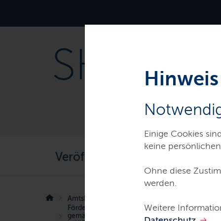
Navigation
Hauptnavigation
und
Service
Hinweis
Notwendig
Einige Cookies sin
Sekundärnavigation
keine persönlichen
Veröffentlichungen
Abkü
Ohne diese Zustim
werden.
Amtsblatt für Schleswig-Holstein
Weitere Informatio
Förderrichtlinie des Finanzministeriums und de
gemäß § 2 Absatz 2 des Gesetzes zur Finanzier
Datenschutz
.