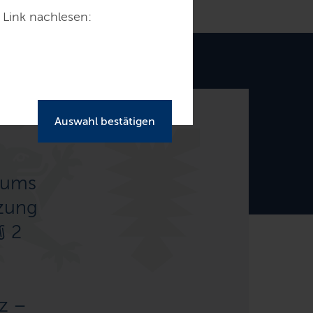
 Link nachlesen:
Auswahl bestätigen
riums
zung
§ 2
z –