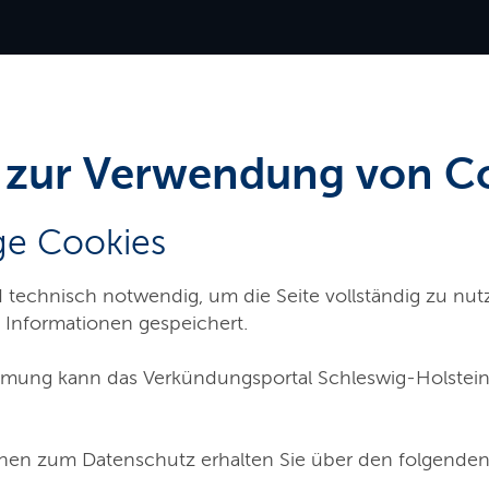
Servicemenü
 zur Verwendung von C
e Cookies
d technisch notwendig, um die Seite vollständig zu nu
 Informationen gespeichert.
rzungsverzeichnis
Archiv
Ser
mung kann das Verkündungsportal Schleswig-Holstein
nen zum Datenschutz erhalten Sie über den folgenden
s Ministeriums für Inneres, Kommunales, Wohnen und Sport zur Umsetzu
ung von Infrastrukturinvestitionen von Ländern und Kommunen (Lände