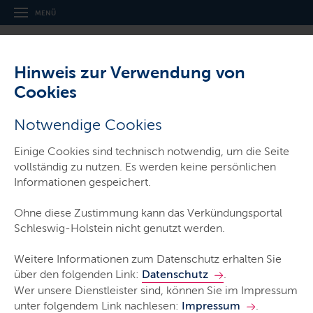
Navigation
Hauptnavigation
MENÜ
und
Service
Hinweis zur Verwendung von
Cookies
Häufig gestellte Fragen
Notwendige Cookies
Häufig gestellte Fragen
Einige Cookies sind technisch notwendig, um die Seite
LETZTE AKTUALISIERUNG: 03.03.2025
vollständig zu nutzen. Es werden keine persönlichen
Informationen gespeichert.
Ohne diese Zustimmung kann das Verkündungsportal
Häufig
Schleswig-Holstein nicht genutzt werden.
gestellte
Fragen
Weitere Informationen zum Datenschutz erhalten Sie
über den folgenden Link:
Datenschutz
.
Wer unsere Dienstleister sind, können Sie im Impressum
unter folgendem Link nachlesen:
Impressum
.