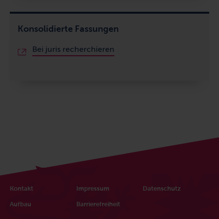
Konsolidierte Fassungen
Bei juris recherchieren
Fußbereich
Kontakt
Impressum
Datenschutz
Aufbau
Barrierefreiheit