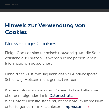
Navigation
Hauptnavigation
MENÜ
und
Service
Hinweis zur Verwendung von
Cookies
,
Thema:
Gesetz- und Verordnungsblatt für Schleswig-Holstein
Notwendige Cookies
Beschluss über den Wahltag für die
Einige Cookies sind technisch notwendig, um die Seite
Landtagswahl 2027
vollständig zu nutzen. Es werden keine persönlichen
Informationen gespeichert.
Ohne diese Zustimmung kann das Verkündungsportal
GVOBl. Schl.-H. 2026/36 vom 17. April 2026
Schleswig-Holstein nicht genutzt werden.
Typ:
Bekanntmachung
Weitere Informationen zum Datenschutz erhalten Sie
Ausfertigungsdatum:
9. April 2026
über den folgenden Link:
Datenschutz
.
Wer unsere Dienstleister sind, können Sie im Impressum
Veröffentlichungsdatum:
17. April 2026
unter folgendem Link nachlesen:
Impressum
.