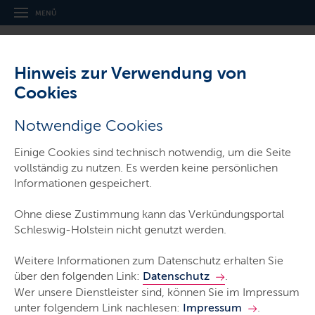
Navigation
Hauptnavigation
MENÜ
und
Service
Hinweis zur Verwendung von
Cookies
,
Thema:
Gesetz- und Verordnungsblatt für Schleswig-Holstein
Notwendige Cookies
Gesetz zur Änderung des
Einige Cookies sind technisch notwendig, um die Seite
Haushaltsgesetzes 2026
vollständig zu nutzen. Es werden keine persönlichen
(Nachtragshaushaltsgesetz 2026)
Informationen gespeichert.
Ohne diese Zustimmung kann das Verkündungsportal
Schleswig-Holstein nicht genutzt werden.
GVOBl. Schl.-H. 2026/32 vom 15. April 2026
Weitere Informationen zum Datenschutz erhalten Sie
Typ:
Gesetz
über den folgenden Link:
Datenschutz
.
Ausfertigungsdatum:
19. März 2026
Wer unsere Dienstleister sind, können Sie im Impressum
unter folgendem Link nachlesen:
Impressum
.