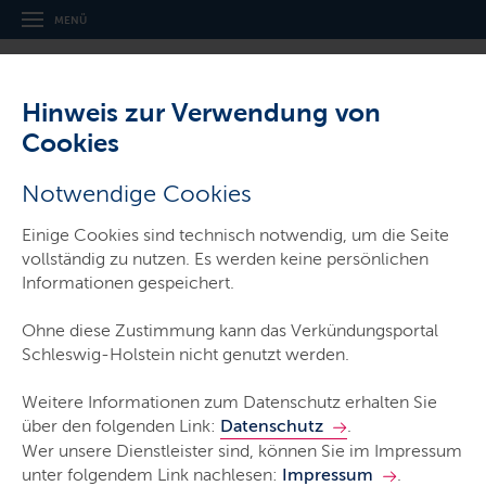
Navigation
Hauptnavigation
MENÜ
und
Service
Hinweis zur Verwendung von
Cookies
,
Thema:
Gesetz- und Verordnungsblatt für Schleswig-Holstein
Notwendige Cookies
Gesetz zum besseren Schutz von
Einige Cookies sind technisch notwendig, um die Seite
Opfern häuslicher Gewalt und bei
vollständig zu nutzen. Es werden keine persönlichen
Nachstellungen durch den Einsatz der
Informationen gespeichert.
elektronischen
Aufenthaltsüberwachung und weitere
Ohne diese Zustimmung kann das Verkündungsportal
Änderungen des
Schleswig-Holstein nicht genutzt werden.
Landesverwaltungsgesetzes
Weitere Informationen zum Datenschutz erhalten Sie
über den folgenden Link:
Datenschutz
.
Wer unsere Dienstleister sind, können Sie im Impressum
unter folgendem Link nachlesen:
Impressum
.
GVOBl. Schl.-H. 2025/51 vom 14. April 2025