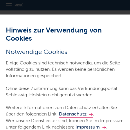
Navigation
Hauptnavigation
MENÜ
und
Service
Hinweis zur Verwendung von
Cookies
,
Thema:
Amtsblatt für Schleswig-Holstein
Notwendige Cookies
Amtliche Bekanntmachung nach § 19
Einige Cookies sind technisch notwendig, um die Seite
Absatz 3 Bundes-
vollständig zu nutzen. Es werden keine persönlichen
Immissionsschutzgesetz (BImSchG) in
Informationen gespeichert.
Verbindung mit § 21a der Neunten
Verordnung zur Durchführung des
Ohne diese Zustimmung kann das Verkündungsportal
Bundes-Immissionsschutzgesetzes
Schleswig-Holstein nicht genutzt werden.
(Verordnung über das
Genehmigungsverfahren – 9.
Weitere Informationen zum Datenschutz erhalten Sie
über den folgenden Link:
Datenschutz
.
BImSchV) – Kreis Dithmarschen, Stadt
Wer unsere Dienstleister sind, können Sie im Impressum
Brunsbüttel
unter folgendem Link nachlesen:
Impressum
.