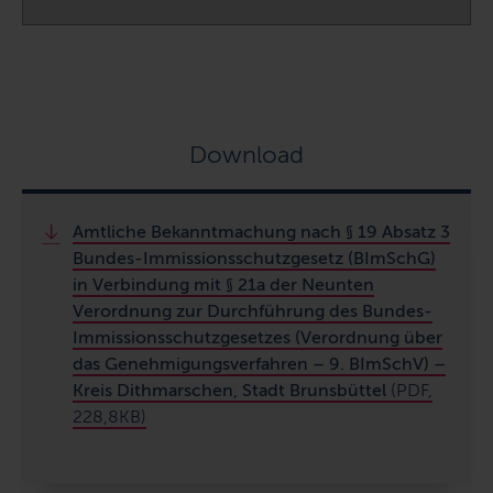
Immissionsschutzgesetzes
(Verordnung
über
das
Genehmigungsverfahren
Download
–
9.
BImSchV)
Amtliche Bekanntmachung nach § 19 Absatz 3
–
Bundes-Immissionsschutzgesetz (BImSchG)
Kreis
in Verbindung mit § 21a der Neunten
Dithmarschen,
Verordnung zur Durchführung des Bundes-
Stadt
Immissionsschutzgesetzes (Verordnung über
Brunsbüttel
das Genehmigungsverfahren – 9. BImSchV) –
Kreis Dithmarschen, Stadt Brunsbüttel
(PDF,
228,8KB)