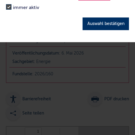
immer aktiv
Amtsblatt 2026/160 vom 6. Mai 2026
Auswahl bestätigen
Typ:
Bekanntmachung
Entscheidungsdatum:
15. April 2026
Veröffentlichungsdatum:
6. Mai 2026
Sachgebiet:
Energie
Fundstelle:
2026/160
PDF:
PDF drucken
Barrierefreiheit
Amtliche
Bekanntmachung
Seite teilen
nach
§
19