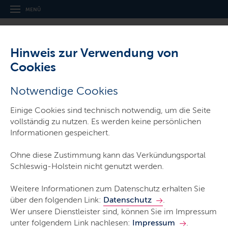
Navigation
Hauptnavigation
MENÜ
und
Service
Hinweis zur Verwendung von
Cookies
,
Thema:
Gesetz- und Verordnungsblatt für Schleswig-Holstein
Notwendige Cookies
Landesverordnung zur Änderung der
Einige Cookies sind technisch notwendig, um die Seite
SHIBB Errichtungsverordnung
vollständig zu nutzen. Es werden keine persönlichen
Informationen gespeichert.
Ohne diese Zustimmung kann das Verkündungsportal
GVOBl. Schl.-H. 2026/57 vom 23. Juni 2026
Schleswig-Holstein nicht genutzt werden.
Typ:
Verordnung
Weitere Informationen zum Datenschutz erhalten Sie
Ausfertigungsdatum:
3. Juni 2026
über den folgenden Link:
Datenschutz
.
Wer unsere Dienstleister sind, können Sie im Impressum
Veröffentlichungsdatum:
23. Juni 2026
unter folgendem Link nachlesen:
Impressum
.