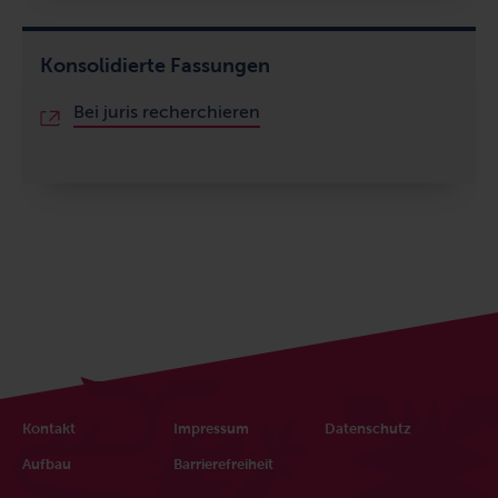
Konsolidierte Fassungen
Bei juris recherchieren
Fußbereich
Kontakt
Impressum
Datenschutz
Aufbau
Barrierefreiheit